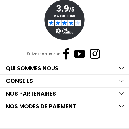
Suivez-nous sur
Ma
Aff
Ma
QUI SOMMES NOUS
Aff
Ma
CONSEILS
Aff
Ma
NOS PARTENAIRES
Aff
NOS MODES DE PAIEMENT