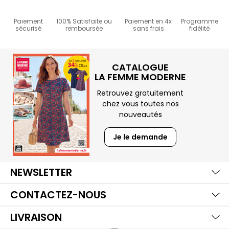
Paiement
100% Satisfaite ou
Paiement en 4x
Programme
sécurisé
remboursée
sans frais
fidélité
CATALOGUE
LA FEMME MODERNE
Retrouvez gratuitement
chez vous toutes nos
nouveautés
Je le demande
Ma
Aff
Ma
NEWSLETTER
Aff
Ma
CONTACTEZ-NOUS
Aff
LIVRAISON