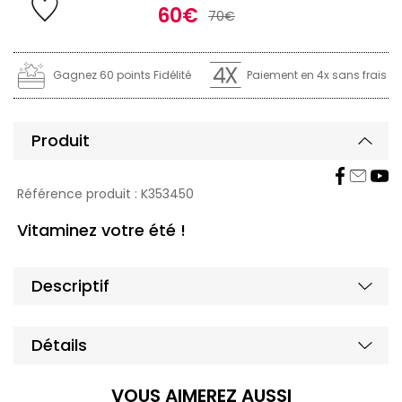
60€
70€
Gagnez 60 points Fidélité
Paiement en 4x sans frais
Produit
Affic
Masq
Référence produit :
K353450
Vitaminez votre été !
Masq
Affic
Descriptif
Masq
Affic
Détails
VOUS AIMEREZ AUSSI