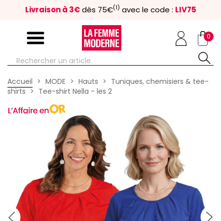
(1)
Livraison à 3€
dès 75€
avec le code :
LIV75
0
Accueil
MODE
Hauts
Tuniques, chemisiers & tee-
shirts
Tee-shirt Nella - les 2