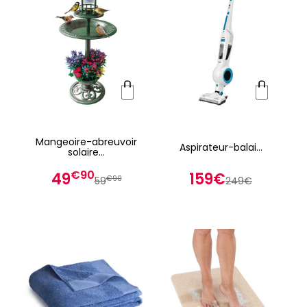
Mangeoire-abreuvoir
Aspirateur-balai...
solaire...
€90
49
159€
€90
59
249€