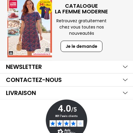
CATALOGUE
LA FEMME MODERNE
Retrouvez gratuitement
chez vous toutes nos
nouveautés
Je le demande
Ma
Aff
Ma
NEWSLETTER
Aff
Ma
CONTACTEZ-NOUS
Aff
LIVRAISON