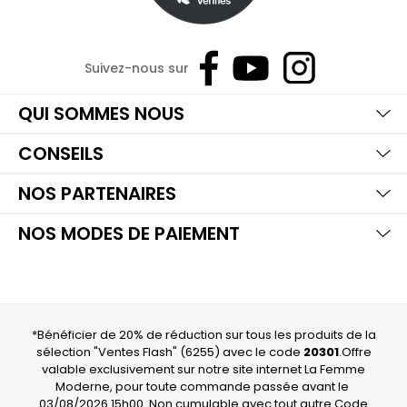
Suivez-nous sur
Ma
Aff
Ma
QUI SOMMES NOUS
Aff
Ma
CONSEILS
Aff
Ma
NOS PARTENAIRES
Aff
NOS MODES DE PAIEMENT
*Bénéficier de 20% de réduction sur tous les produits de la
sélection "Ventes Flash" (6255) avec le code
20301
.Offre
valable exclusivement sur notre site internet La Femme
Moderne, pour toute commande passée avant le
03/08/2026 15h00. Non cumulable avec tout autre Code