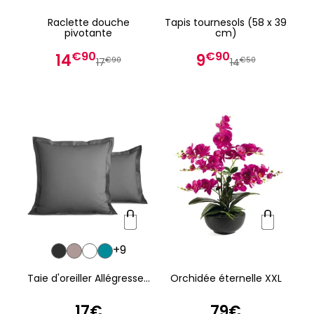
Raclette douche
Tapis tournesols (58 x 39
pivotante
cm)
€90
€90
14
9
€90
€50
17
14
+9
Taie d'oreiller Allégresse...
Orchidée éternelle XXL
17€
79€