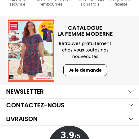
sécurisé
remboursée
sans frais
fidélité
CATALOGUE
LA FEMME MODERNE
Retrouvez gratuitement
chez vous toutes nos
nouveautés
Je le demande
Ma
Aff
Ma
NEWSLETTER
Aff
Ma
CONTACTEZ-NOUS
Aff
LIVRAISON