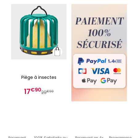
Piège à insectes
€90
17
€90
29
Paiement
100% Satisfaite ou
Paiement en 4x
Programme