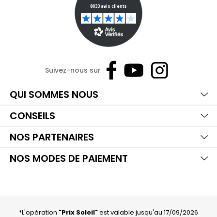
Suivez-nous sur
Ma
Aff
Ma
QUI SOMMES NOUS
Aff
Ma
CONSEILS
Aff
Ma
NOS PARTENAIRES
Aff
NOS MODES DE PAIEMENT
*L'opération
"Prix Soleil"
est valable jusqu'au 17/09/2026