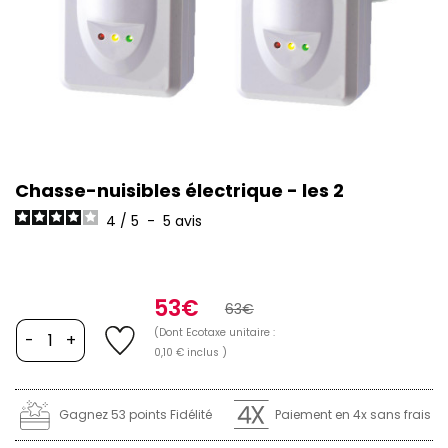
Chasse-nuisibles électrique - les 2
4
/
5
-
5
avis
53€
63€
(Dont Ecotaxe unitaire :
-
+
0,10 € inclus )
Gagnez 53 points Fidélité
Paiement en 4x sans frais