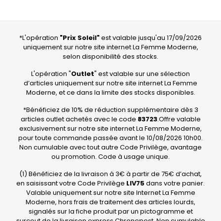
Si vous avez besoin d’aide ou si vous avez des 
questions, nous sommes là pour vous aider.

Fabrice,

La Relation Client
*L'opération
"Prix Soleil"
est valable jusqu'au 17/09/2026
uniquement sur notre site internet La Femme Moderne,
selon disponibilité des stocks.
5
/
5
Avis vérifié
L'opération "
Outlet
" est valable sur une sélection
satisfaite, mis à part le détail dont je vous ai fait part dans 
d’articles uniquement sur notre site internet La Femme
mon message adressé le jeudi 29 août 2024
Moderne, et ce dans la limite des stocks disponibles.
Avis du
01/09/2024
, suite à une expérience du
05/08/2024
par
A.A.
*Bénéficiez de 10% de réduction supplémentaire dès 3
Utile
(0)
Signaler
articles outlet achetés avec le code
83723
.Offre valable
exclusivement sur notre site internet La Femme Moderne,
pour toute commande passée avant le 10/08/2026 10h00.
3
/
5
Non cumulable avec tout autre Code Privilège, avantage
Avis vérifié
ou promotion. Code à usage unique.
N'a pas encore été utilisé
Avis du
24/04/2024
, suite à une expérience du
07/04/2024
par
(1) Bénéficiez de la livraison à 3€ à partir de 75€ d’achat,
A.A.
en saisissant votre Code Privilège
LIV75
dans votre panier.
Utile
(0)
Signaler
Valable uniquement sur notre site Internet La Femme
Moderne, hors frais de traitement des articles lourds,
signalés sur la fiche produit par un pictogramme et
4
/
5
surcout de la livraison express Chronopost. Non cumulable