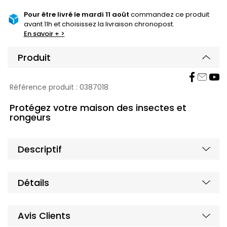
Pour être livré le mardi 11 août
commandez ce produit
avant 11h et choisissez la livraison chronopost.
En savoir + >
Produit
Affi
Référence produit :
0387018
Protégez votre maison des insectes et
rongeurs
Affi
Descriptif
Affi
Détails
Affi
Avis Clients