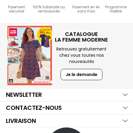
Paiement
100% Satisfaite ou
Paiement en 4x
Programme
sécurisé
remboursée
sans frais
fidélité
CATALOGUE
LA FEMME MODERNE
Retrouvez gratuitement
chez vous toutes nos
nouveautés
Je le demande
Ma
Aff
Ma
NEWSLETTER
Aff
Ma
CONTACTEZ-NOUS
Aff
LIVRAISON