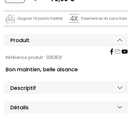
Gagnez 79 points Fidélité
Paiement en 4x sans frais
Produit
Affic
Masq
Référence produit :
0353531
Bon maintien, belle aisance
Masq
Affic
Descriptif
Masq
Affic
Détails