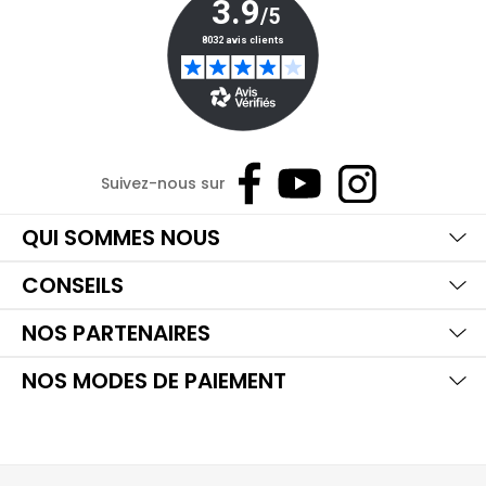
Suivez-nous sur
Ma
Aff
Ma
QUI SOMMES NOUS
Aff
Ma
CONSEILS
Aff
Ma
NOS PARTENAIRES
Aff
NOS MODES DE PAIEMENT