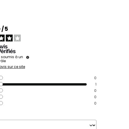
4
/
5
s soumis à un
rôle
avis sur ce site
0
1
0
0
0