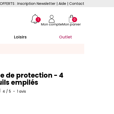
OFFERTS : Inscription Newsletter
|
Aide
|
Contact
1
0
Mon compte
Mon panier
Loisirs
Outlet
e de protection - 4
uils empilés
4
/
5
-
1
avis