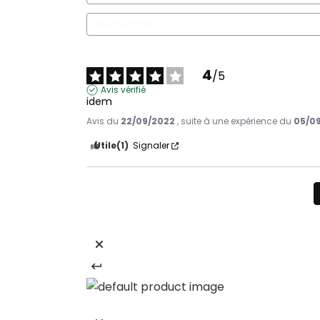
4
/
5
Avis vérifié
idem
Avis du
22/09/2022
, suite à une expérience du
05/0
Utile
(1)
Signaler