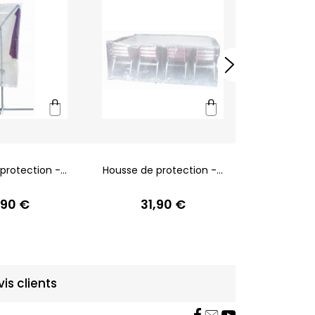
rotection -...
Housse de protection -...
Housse de p
,90 €
31,90 €
29
vis clients