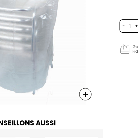
-
+
Ga
Fid
SEILLONS AUSSI