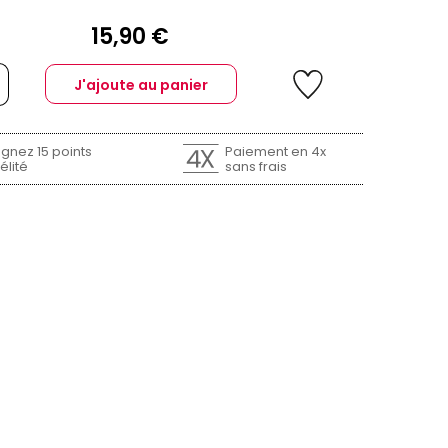
15,90 €
J'ajoute au panier
gnez 15 points
Paiement en 4x
élité
sans frais