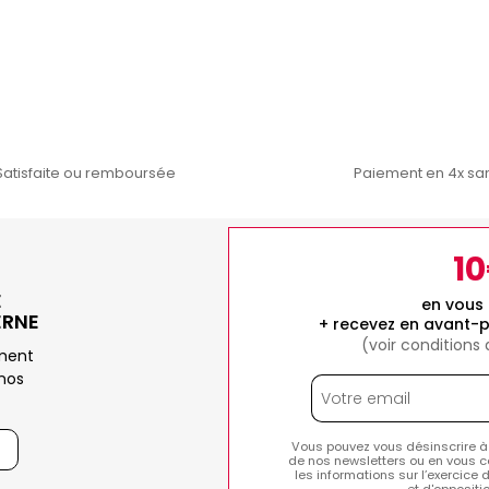
Satisfaite ou remboursée
Paiement en 4x san
1
E
en vous 
ERNE
+ recevez en avant-p
(voir conditions
ement
nos
Vous pouvez vous désinscrire à
de nos newsletters ou en vous c
les informations sur l’exercice 