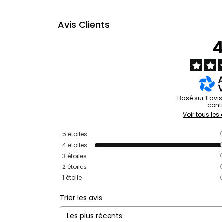
Avis Clients
Basé sur
1
avi
cont
Voir tous les 
5
étoiles
4
étoiles
3
étoiles
2
étoiles
1
étoile
Trier les avis