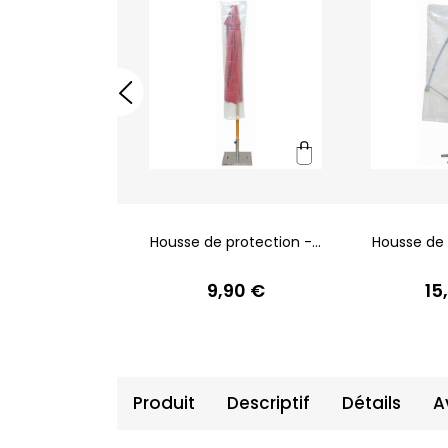
 protection -
Housse de protection -...
Housse de p
ransat
,90 €
9,90 €
15
Produit
Descriptif
Détails
A
Produit