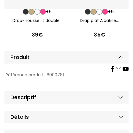
+5
+5
Drap-housse lit double...
Drap plat Alcaline...
39€
35€
Produit
Affi
Référence produit :
8000781
Affi
Descriptif
Affi
Détails
Affi