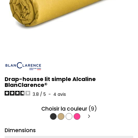
Drap-housse lit simple Alcaline
BlanClarence®
3.8
/
5
-
4
avis
Choisir la couleur
(9)
Anthracite
Beige
Blanc
Fuschia
Dimensions