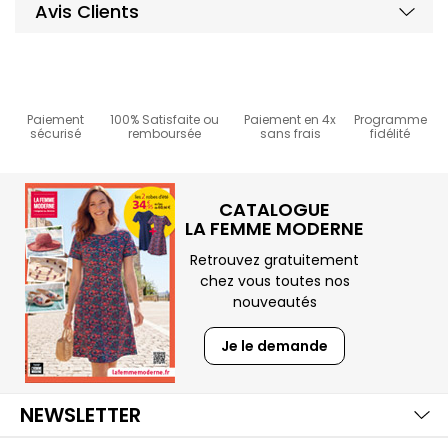
Avis Clients
3.8
/
5
Paiement
100% Satisfaite ou
Paiement en 4x
Programme
sécurisé
remboursée
sans frais
fidélité
Basé sur
4
avis soumis à un
contrôle
Voir tous les avis sur ce site
5
étoiles
0
CATALOGUE
4
étoiles
3
LA FEMME MODERNE
3
étoiles
1
2
étoiles
0
Retrouvez gratuitement
1
étoile
0
chez vous toutes nos
nouveautés
Trier les avis
Je le demande
Aff
NEWSLETTER
Aff
4
/
5