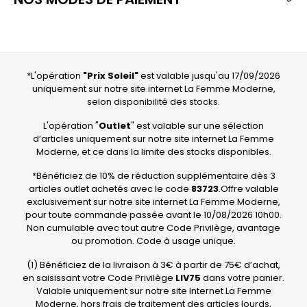
Avis vérifié
Seble de bonne qualié mais pas encore utilé
Avis du
09/05/2022
, suite à une expérience du
14/04/2022
par
A.A.
Utile
(0)
Signaler
*L'opération
"Prix Soleil"
est valable jusqu'au 17/09/2026
uniquement sur notre site internet La Femme Moderne,
1
selon disponibilité des stocks.
L'opération "
Outlet
" est valable sur une sélection
d’articles uniquement sur notre site internet La Femme
Moderne, et ce dans la limite des stocks disponibles.
*Bénéficiez de 10% de réduction supplémentaire dès 3
articles outlet achetés avec le code
83723
.Offre valable
exclusivement sur notre site internet La Femme Moderne,
pour toute commande passée avant le 10/08/2026 10h00.
Non cumulable avec tout autre Code Privilège, avantage
ou promotion. Code à usage unique.
(1) Bénéficiez de la livraison à 3€ à partir de 75€ d’achat,
en saisissant votre Code Privilège
LIV75
dans votre panier.
Valable uniquement sur notre site Internet La Femme
Moderne, hors frais de traitement des articles lourds,