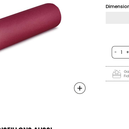
Dimensio
-
+
Ga
Fid