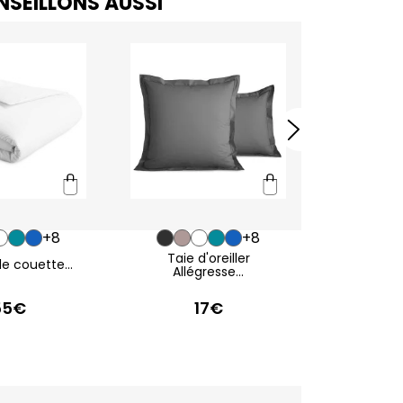
SEILLONS AUSSI
+8
+8
Taie d'oreiller
e couette...
Taie de t
Allégresse...
55€
17€
2