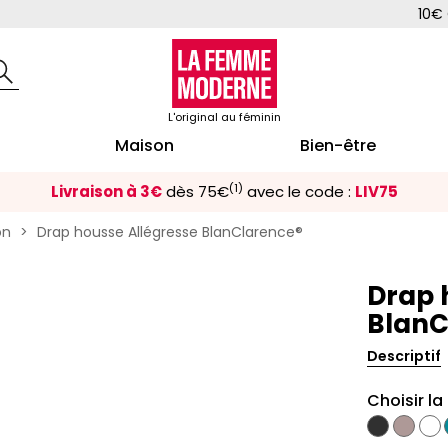
10€ 
L'original au féminin
Maison
Bien-être
(1)
Livraison à 3€
dès 75€
avec le code :
LIV75
on
Drap housse Allégresse BlanClarence®
Drap 
BlanC
Descriptif
Choisir la
Anthracit
Beige
Bla
rose