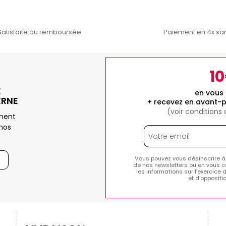
Satisfaite ou remboursée
Paiement en 4x san
1
E
en vous 
ERNE
+ recevez en avant-p
(voir conditions
ement
nos
Vous pouvez vous désinscrire à
de nos newsletters ou en vous c
les informations sur l’exercice 
et d'opposit