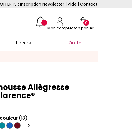
OFFERTS : Inscription Newsletter
|
Aide
|
Contact
1
0
Mon compte
Mon panier
Loisirs
Outlet
housse Allégresse
larence®
 couleur
(13)
e
nc
Bleu
Bleu
Bordeaux
canard
denim