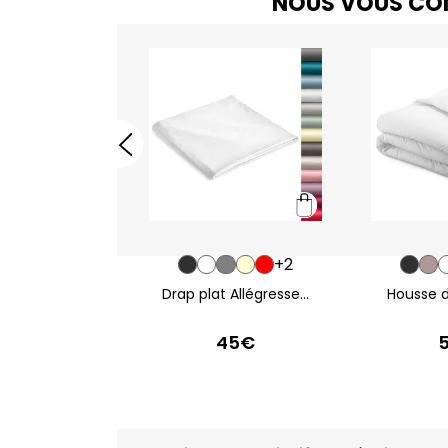
NOUS VOUS CON
+0
+2
 traversin...
Drap plat Allégresse...
Housse d
20€
45€