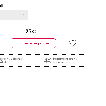
ns
27€
J'ajoute au panier
gnez 27 points
Paiement en 4x
élité
sans frais