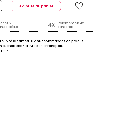
J'ajoute au panier
gnez 269
Paiement en 4x
nts Fidélité
sans frais
re livré le samedi 8 août
commandez ce produit
h et choisissez la livraison chronopost.
ir + >