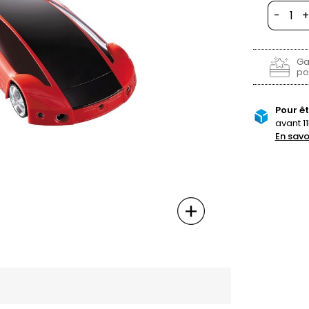
-
+
Ga
poi
Pour êt
avant 11
En savo