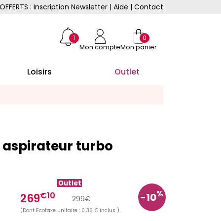
OFFERTS : Inscription Newsletter
|
Aide
|
Contact
1
0
Mon compte
Mon panier
Loisirs
Outlet
 aspirateur turbo
Outlet
%
€10
-10
269
299€
(Dont Ecotaxe unitaire : 0,36 € inclus )