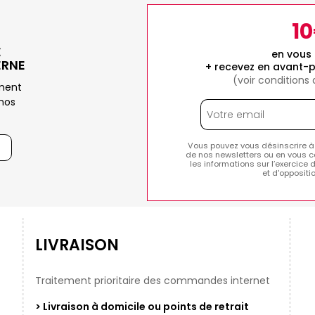
1
E
en vous 
ERNE
+ recevez en avant-p
(voir conditions
ement
nos
Vous pouvez vous désinscrire à
de nos newsletters ou en vous c
les informations sur l’exercice 
et d'opposit
LIVRAISON
Traitement prioritaire des commandes internet
> Livraison à domicile ou points de retrait