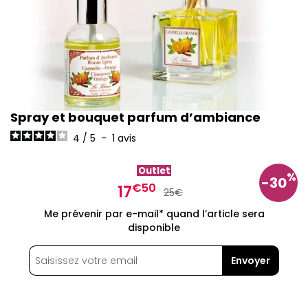
Spray et bouquet parfum d’ambiance
4
/
5
-
1
avis
Outlet
%
-30
€50
17
25€
Me prévenir par e-mail* quand l’article sera
disponible
Envoyer