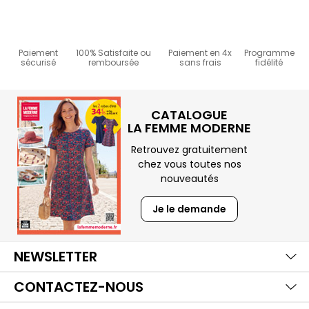
4
/
5
Paiement
100% Satisfaite ou
Paiement en 4x
Programme
sécurisé
remboursée
sans frais
fidélité
Basé sur
1
avis soumis à un
contrôle
Voir tous les avis sur ce site
5
étoiles
0
CATALOGUE
4
étoiles
1
LA FEMME MODERNE
3
étoiles
0
2
étoiles
0
Retrouvez gratuitement
1
étoile
0
chez vous toutes nos
nouveautés
Trier les avis
Je le demande
Aff
NEWSLETTER
Aff
4
/
5
CONTACTEZ-NOUS
Avis vérifié
très bonne odeur
Aff