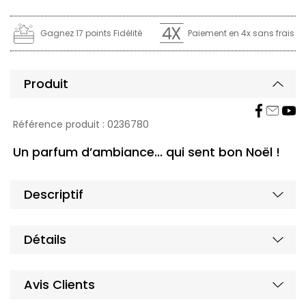
Gagnez 17 points Fidélité
Paiement en 4x sans frais
Produit
Affi
Référence produit :
0236780
Un parfum d’ambiance... qui sent bon Noël !
Affi
Descriptif
Affi
Détails
Affi
Avis Clients