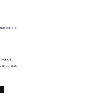
2021
par
A.A.
mmande !
019
par
A.A.
1