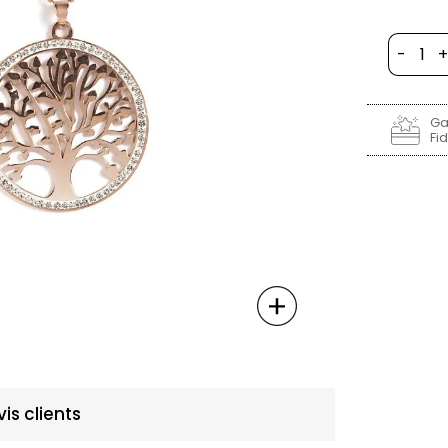
-
+
Ga
Fid
vis clients