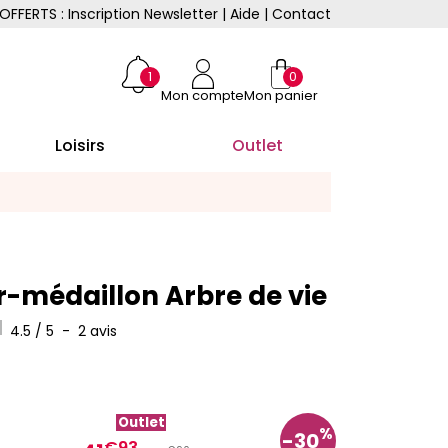
OFFERTS : Inscription Newsletter
|
Aide
|
Contact
1
0
Mon compte
Mon panier
Loisirs
Outlet
er-médaillon Arbre de vie
4.5
/
5
-
2
avis
Outlet
%
-30
€93