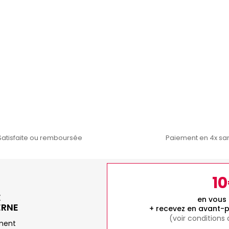
Satisfaite ou remboursée
Paiement en 4x san
1
E
en vous 
ERNE
+ recevez en avant-p
(voir conditions
ement