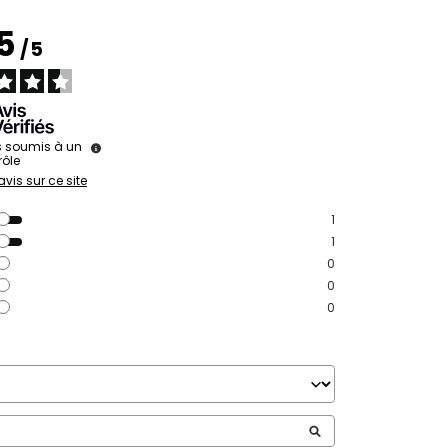
.5
/
5
s soumis à un
rôle
avis sur ce site
1
1
0
0
0