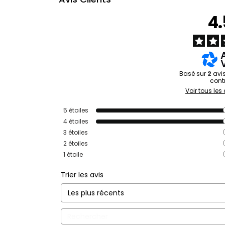
4
Basé sur
2
avi
cont
Voir tous les 
5
étoiles
4
étoiles
3
étoiles
2
étoiles
1
étoile
Trier les avis