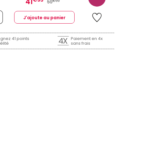
41
€90
59
J'ajoute au panier
gnez 41 points
Paiement en 4x
élité
sans frais