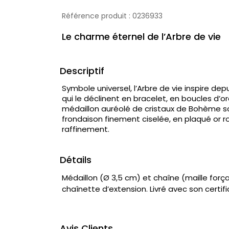
Référence produit :
0236933
Le charme éternel de l’Arbre de vie
Descriptif
Symbole universel, l’Arbre de vie inspire depu
qui le déclinent en bracelet, en boucles d’ore
médaillon auréolé de cristaux de Bohème sc
frondaison finement ciselée, en plaqué or r
raffinement.
Détails
Médaillon (Ø 3,5 cm) et chaîne (maille for
chaînette d’extension. Livré avec son certif
Avis Clients