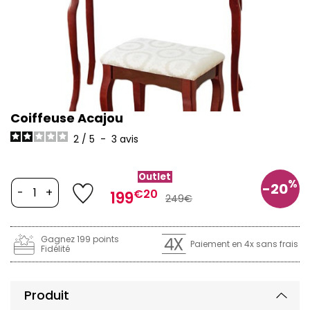
Coiffeuse Acajou
2
/
5
-
3
avis
Outlet
%
-20
-
+
€20
199
249€
Gagnez 199 points
Paiement en 4x sans frais
Fidélité
Produit