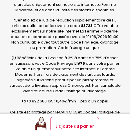
d’articles uniquement sur notre site internet La Femme
1
/
5
Moderne, et ce dans la limite des stocks disponibles.
Avis vérifié
la coiffeuse est arrivée complétement abimée, j'en 
*Bénéficiez de 10% de réduction supplémentaire dès 3
demande le remboursement
articles outlet achetés avec le code
83723
.Offre valable
Avis du
07/08/2021
, suite à une expérience du
08/07/2021
par
exclusivement sur notre site internet La Femme Moderne,
A.A.
pour toute commande passée avant le 10/08/2026 10h00.
Utile
(0)
Signaler
Non cumulable avec tout autre Code Privilège, avantage
ou promotion. Code à usage unique.
4
/
5
(1) Bénéficiez de la livraison à 3€ à partir de 75€ d’achat,
Avis vérifié
en saisissant votre Code Privilège
LIV75
dans votre panier.
Montage facile car pas de petits morceaux
Valable uniquement sur notre site Internet La Femme
Avis du
20/10/2019
, suite à une expérience du
05/10/2019
par
A.A.
Moderne, hors frais de traitement des articles lourds,
signalés sur la fiche produit par un pictogramme et
Utile
(1)
Signaler
surcout de la livraison express Chronopost. Non cumulable
avec tout autre Code Privilège ou avantage.
1
(a) 0 892 680 165 : 0,40€/min + prix d'un appel
Ce site est protégé par reCAPTCHA et Google
Politique de
confidentialité
et
Conditions d'utilisation
.
J'ajoute au panier
Copyright © La Femme Moderne - Tous droits réservés.