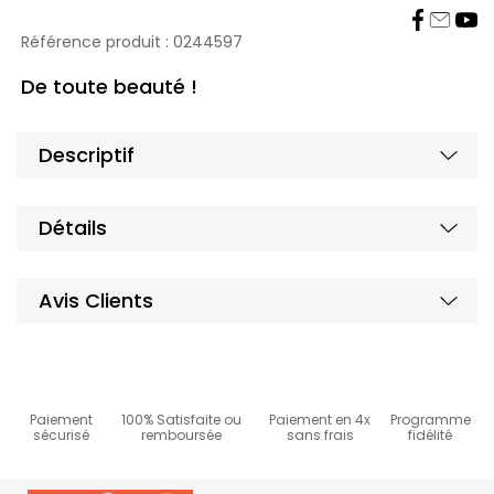
Affi
Référence produit :
0244597
De toute beauté !
Affi
Descriptif
Affi
Détails
Affi
Avis Clients
2
/
5
Paiement
100% Satisfaite ou
Paiement en 4x
Programme
sécurisé
remboursée
sans frais
fidélité
Basé sur
3
avis soumis à un
contrôle
Voir tous les avis sur ce site