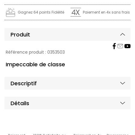
Gagnez 64 points Fidélité
Paiement en 4x sans frais
Produit
Affic
Masq
Référence produit :
0353503
Impeccable de classe
Masq
Affic
Descriptif
Masq
Affic
Détails