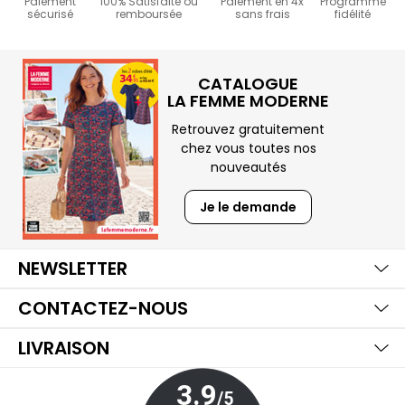
Paiement
100% Satisfaite ou
Paiement en 4x
Programme
sécurisé
remboursée
sans frais
fidélité
CATALOGUE
LA FEMME MODERNE
Retrouvez gratuitement
chez vous toutes nos
nouveautés
Je le demande
Ma
Aff
Ma
NEWSLETTER
Aff
Ma
CONTACTEZ-NOUS
Aff
LIVRAISON