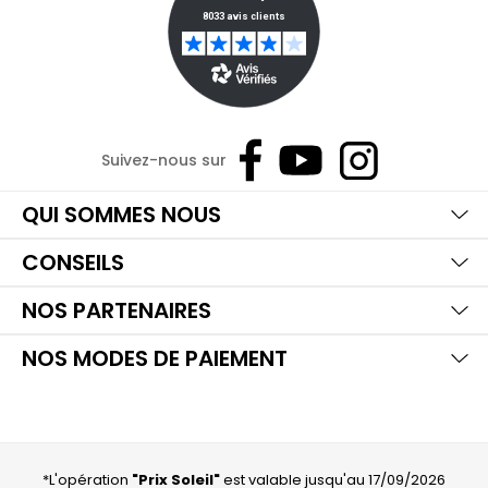
Suivez-nous sur
Ma
Aff
Ma
QUI SOMMES NOUS
Aff
Ma
CONSEILS
Aff
Ma
NOS PARTENAIRES
Aff
NOS MODES DE PAIEMENT
*L'opération
"Prix Soleil"
est valable jusqu'au 17/09/2026