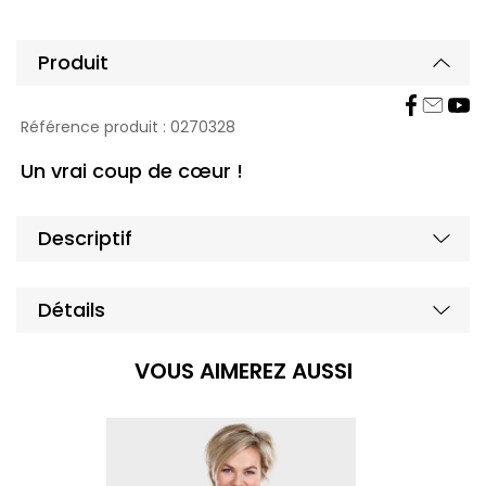
Produit
Affic
Masq
Référence produit :
0270328
Un vrai coup de cœur !
Masq
Affic
Descriptif
Masq
Affic
Détails
VOUS AIMEREZ AUSSI