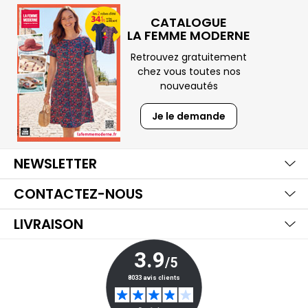
CATALOGUE
LA FEMME MODERNE
Retrouvez gratuitement
chez vous toutes nos
nouveautés
Je le demande
Ma
Aff
Ma
NEWSLETTER
Aff
Ma
CONTACTEZ-NOUS
Aff
LIVRAISON