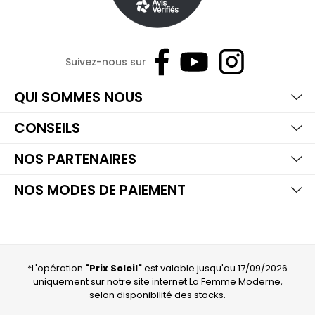
Suivez-nous sur
Ma
Aff
Ma
QUI SOMMES NOUS
Aff
Ma
CONSEILS
Aff
Ma
NOS PARTENAIRES
Aff
NOS MODES DE PAIEMENT
*L'opération
"Prix Soleil"
est valable jusqu'au 17/09/2026
uniquement sur notre site internet La Femme Moderne,
selon disponibilité des stocks.