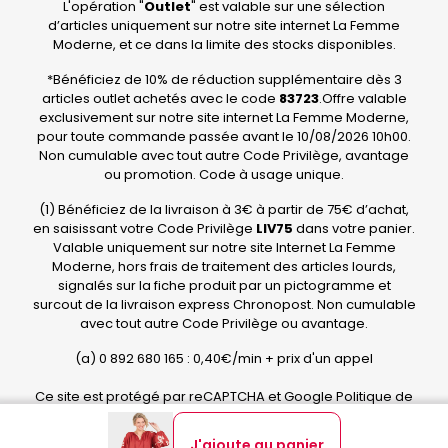
L'opération "
Outlet
" est valable sur une sélection
d’articles uniquement sur notre site internet La Femme
Moderne, et ce dans la limite des stocks disponibles.
*Bénéficiez de 10% de réduction supplémentaire dès 3
articles outlet achetés avec le code
83723
.Offre valable
exclusivement sur notre site internet La Femme Moderne,
pour toute commande passée avant le 10/08/2026 10h00.
Non cumulable avec tout autre Code Privilège, avantage
ou promotion. Code à usage unique.
(1) Bénéficiez de la livraison à 3€ à partir de 75€ d’achat,
en saisissant votre Code Privilège
LIV75
dans votre panier.
Valable uniquement sur notre site Internet La Femme
Moderne, hors frais de traitement des articles lourds,
signalés sur la fiche produit par un pictogramme et
surcout de la livraison express Chronopost. Non cumulable
avec tout autre Code Privilège ou avantage.
(a) 0 892 680 165 : 0,40€/min + prix d'un appel
Ce site est protégé par reCAPTCHA et Google
Politique de
confidentialité
et
Conditions d'utilisation
.
J'ajoute au panier