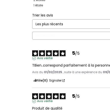
1
étoile
Trier les avis
5
/
5
Avis vérifié
TBien..correspond parfaitement à la personne
Avis du
01/02/2025
, suite à une expérience du
09/
Utile
(0)
Signaler
5
/
5
Avis vérifié
Produit de qualité