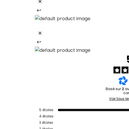
Basé sur
2
av
con
Voir tous le
5
étoiles
4
étoiles
3
étoiles
2
étoiles