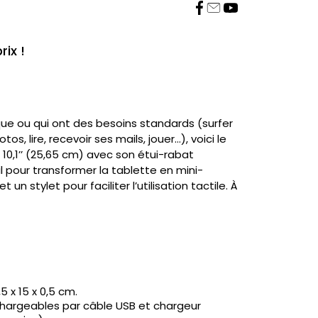
rix !
ique ou qui ont des besoins standards (surfer
os, lire, recevoir ses mails, jouer…), voici le
 10,1’’ (25,65 cm) avec son étui-rabat
il pour transformer la tablette en mini-
t un stylet pour faciliter l’utilisation tactile. À
,5 x 15 x 0,5 cm.
echargeables par câble USB et chargeur