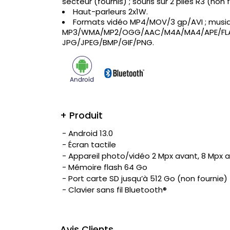
secteur (fournis) ; souris sur 2 piles R3 (non 
Haut-parleurs 2x1W.
Formats vidéo MP4/MOV/3 gp/AVI ; musi
MP3/WMA/MP2/OGG/AAC/M4A/MA4/APE/FLA
JPG/JPEG/BMP/GIF/PNG.
+ Produit
- Android 13.0
- Écran tactile
- Appareil photo/vidéo 2 Mpx avant, 8 Mpx a
- Mémoire flash 64 Go
- Port carte SD jusqu’à 512 Go (non fournie)
- Clavier sans fil Bluetooth®
Avis Clients