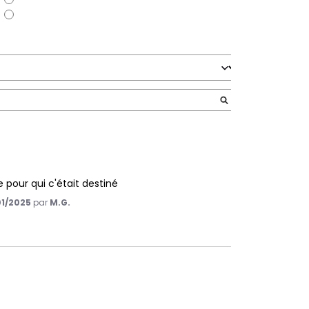
0
 pour qui c'était destiné
01/2025
par
M.G.