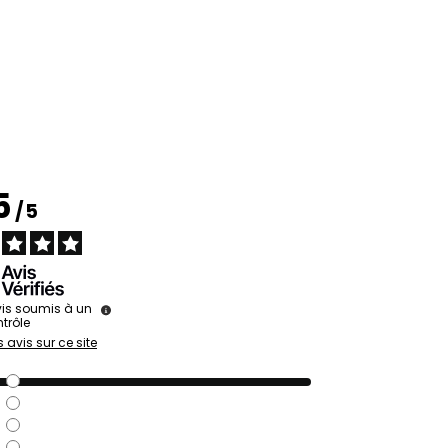
5
/
5
is soumis à un
trôle
s avis sur ce site
2
0
0
0