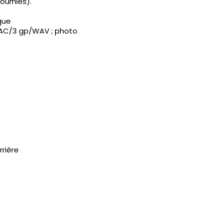
fournies).
que
C/3 gp/WAV ; photo
rrière