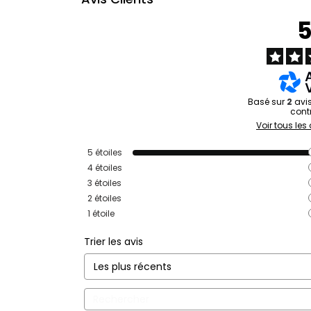
Basé sur
2
avi
cont
Voir tous les 
5
étoiles
4
étoiles
3
étoiles
2
étoiles
1
étoile
Trier les avis