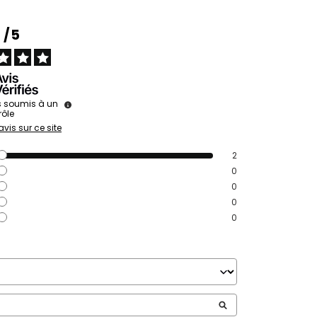
5
/
5
s soumis à un
rôle
avis sur ce site
2
0
0
0
0