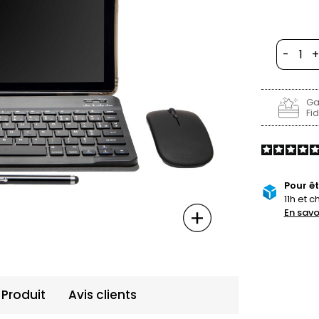
-
+
Ga
Fid
Pour êt
11h et c
En savo
 Produit
Avis clients