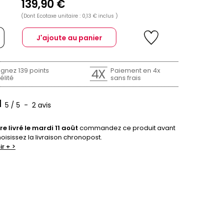
139,90 €
(Dont Ecotaxe unitaire : 0,13 € inclus )
J'ajoute au panier
gnez 139 points
Paiement en 4x
élité
sans frais
5
/
5
-
2
avis
re livré le mardi 11 août
commandez ce produit avant
hoisissez la livraison chronopost.
ir + >