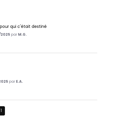
our qui c'était destiné
/2025
par
M.G.
2025
par
E.A.
1