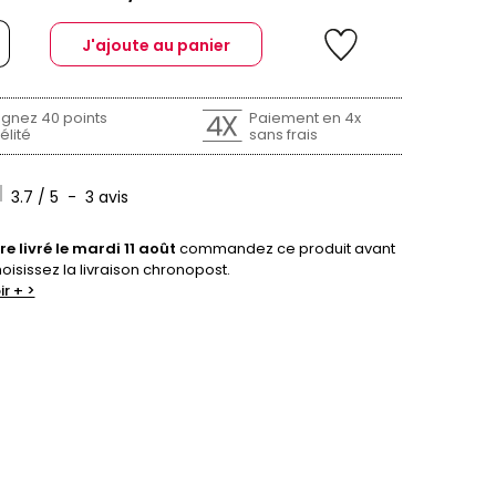
J'ajoute au panier
gnez 40 points
Paiement en 4x
élité
sans frais
3.7
/
5
-
3
avis
re livré le mardi 11 août
commandez ce produit avant
hoisissez la livraison chronopost.
ir + >