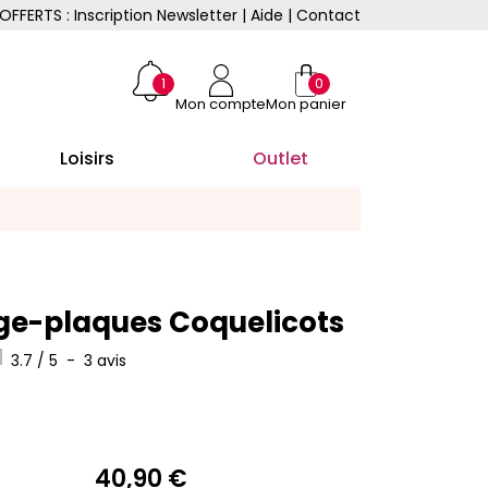
OFFERTS : Inscription Newsletter
|
Aide
|
Contact
1
0
Mon compte
Mon panier
Loisirs
Outlet
ge-plaques Coquelicots
3.7
/
5
-
3
avis
40,90 €