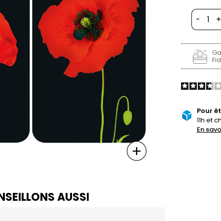
-
+
Ga
Fid
Pour êt
11h et c
En savo
SEILLONS AUSSI