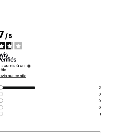
.7
/
5
s soumis à un
rôle
avis sur ce site
2
0
0
0
1