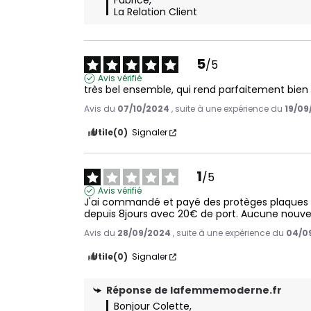
Fabrice,

La Relation Client
5
/
5
Avis vérifié
très bel ensemble, qui rend parfaitement bien
Avis du
07/10/2024
, suite à une expérience du
19/09
Utile
(0)
Signaler
1
/
5
Avis vérifié
J'ai commandé et payé des protèges plaques et
depuis 8jours avec 20€ de port. Aucune nouvell
Avis du
28/09/2024
, suite à une expérience du
04/0
Utile
(0)
Signaler
Réponse de
lafemmemoderne.fr
Bonjour Colette,
