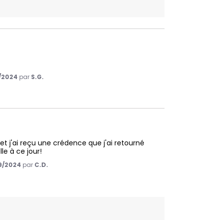
/2024
par
S.G.
 j'ai reçu une crédence que j'ai retourné 
e à ce jour!
9/2024
par
C.D.