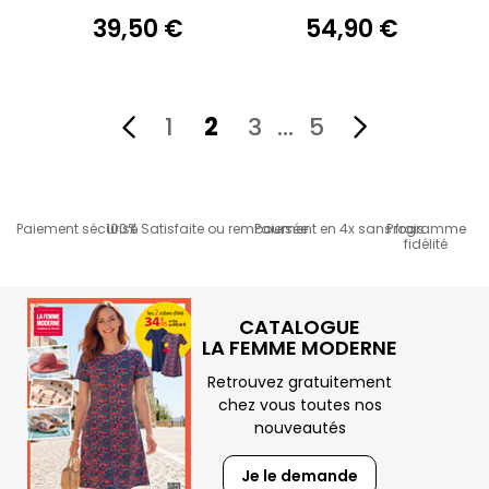
39,50 €
54,90 €
1
2
3
…
5
Paiement sécurisé
100% Satisfaite ou remboursée
Paiement en 4x sans frais
Programme
fidélité
CATALOGUE
LA FEMME MODERNE
Retrouvez gratuitement
chez vous toutes nos
nouveautés
Je le demande