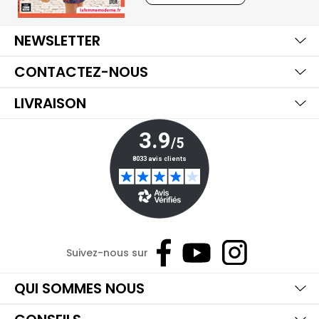
Ma
Aff
Ma
NEWSLETTER
Aff
Ma
CONTACTEZ-NOUS
Aff
LIVRAISON
Suivez-nous sur
Ma
Aff
Ma
QUI SOMMES NOUS
Aff
Ma