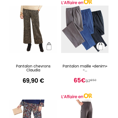
Pantalon chevrons
Pantalon maille «denim»
Claudia
-...
65€
69,90 €
€50
97