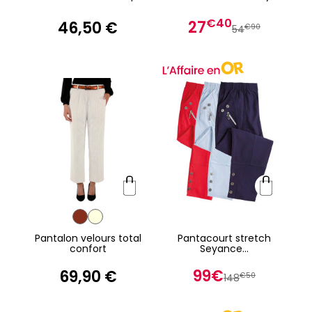
€40
27
46,50 €
€90
54
Pantalon velours total
Pantacourt stretch
confort
Seyance...
99€
69,90 €
€50
148