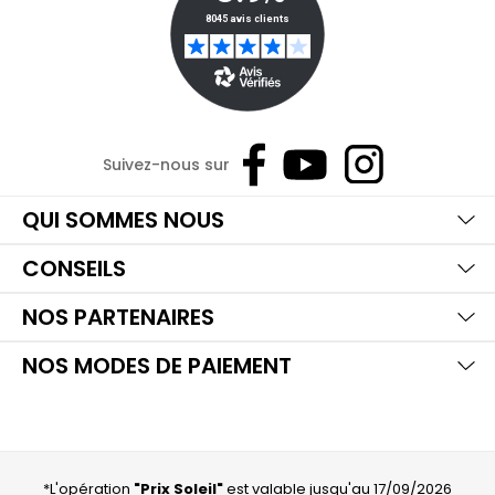
Suivez-nous sur
Ma
Aff
Ma
QUI SOMMES NOUS
Aff
Ma
CONSEILS
Aff
Ma
NOS PARTENAIRES
Aff
NOS MODES DE PAIEMENT
*L'opération
"Prix Soleil"
est valable jusqu'au 17/09/2026