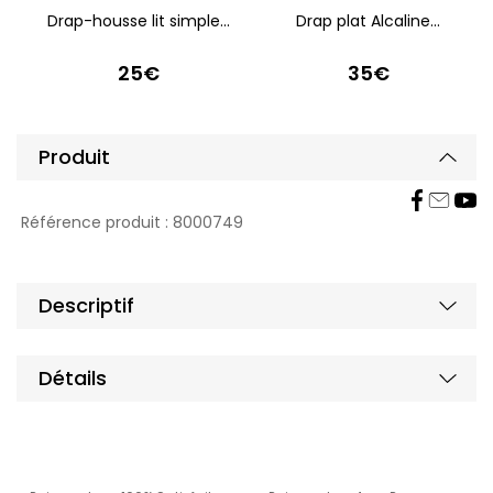
Drap-housse lit simple...
Drap plat Alcaline...
25€
35€
Produit
Affic
Masq
Référence produit :
8000749
Masq
Affic
Descriptif
Masq
Affic
Détails