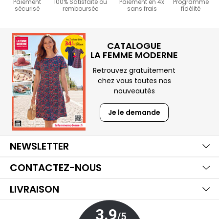
Paiement
100% Satisfaite ou
Paiement en 4x
Programme
sécurisé
remboursée
sans frais
fidélité
CATALOGUE
LA FEMME MODERNE
Retrouvez gratuitement
chez vous toutes nos
nouveautés
Je le demande
Ma
Aff
Ma
NEWSLETTER
Aff
Ma
CONTACTEZ-NOUS
Aff
LIVRAISON