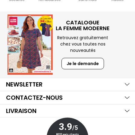
CATALOGUE
LA FEMME MODERNE
Retrouvez gratuitement
chez vous toutes nos
nouveautés
Je le demande
Ma
Aff
Ma
NEWSLETTER
Aff
Ma
CONTACTEZ-NOUS
Aff
LIVRAISON