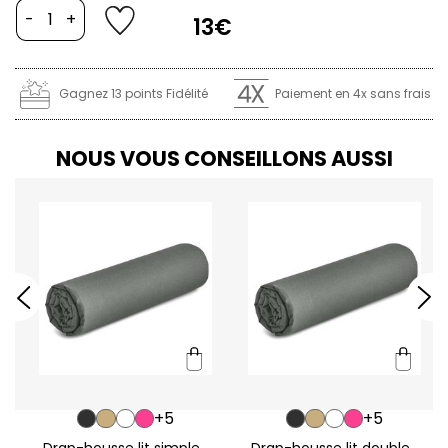
-
+
13€
Gagnez 13 points Fidélité
Paiement en 4x sans frais
NOUS VOUS CONSEILLONS AUSSI
+5
+5
Drap-housse lit simple...
Drap-housse lit double...