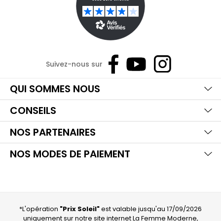
Suivez-nous sur
Ma
Aff
Ma
QUI SOMMES NOUS
Aff
Ma
CONSEILS
Aff
Ma
NOS PARTENAIRES
Aff
NOS MODES DE PAIEMENT
*L'opération
"Prix Soleil"
est valable jusqu'au 17/09/2026
uniquement sur notre site internet La Femme Moderne,