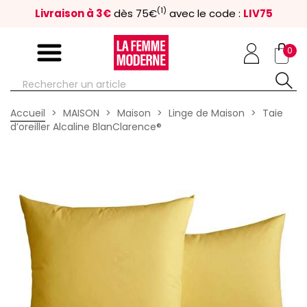
(1)
Livraison à 3€
dès 75€
avec le code :
LIV75
0
Accueil
MAISON
Maison
Linge de Maison
Taie
d’oreiller Alcaline BlanClarence®