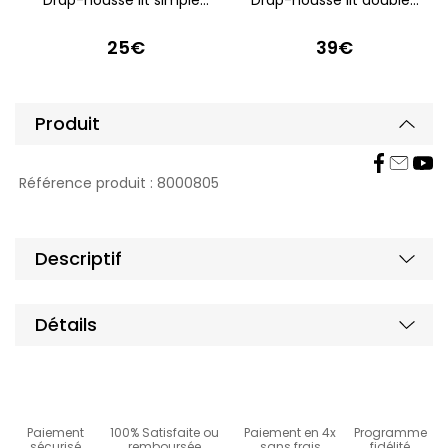
25€
39€
Produit
Affic
Masq
Référence produit :
8000805
Masq
Affic
Descriptif
Masq
Affic
Détails
Paiement
100% Satisfaite ou
Paiement en 4x
Programme
sécurisé
remboursée
sans frais
fidélité